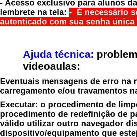
- Acesso exclusivo para alunos da
lembrete na tela:
- É necessário s
autenticado com sua senha única 
Ajuda técnica:
problem
videoaulas:
Eventuais mensagens de erro na re
carregamento e/ou travamentos n
Executar:
o procedimento de limp
procedimento de redefinição
de p
válido
utilizar outro navegador
dis
dispositivo/equipamento
que estej