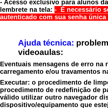
- Acesso exclusivo para alunos da
lembrete na tela:
- É necessário s
autenticado com sua senha única 
Ajuda técnica:
problem
videoaulas:
Eventuais mensagens de erro na re
carregamento e/ou travamentos n
Executar:
o procedimento de limp
procedimento de redefinição
de p
válido
utilizar outro navegador
dis
dispositivo/equipamento
que estej