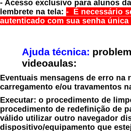
- Acesso exclusivo para alunos da
lembrete na tela:
- É necessário s
autenticado com sua senha única 
Ajuda técnica:
problem
videoaulas:
Eventuais mensagens de erro na re
carregamento e/ou travamentos n
Executar:
o procedimento de limp
procedimento de redefinição
de p
válido
utilizar outro navegador
dis
dispositivo/equipamento
que estej