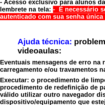
- Acesso exclusivo para alunos da
lembrete na tela:
- É necessário s
autenticado com sua senha única 
Ajuda técnica:
problem
videoaulas:
Eventuais mensagens de erro na re
carregamento e/ou travamentos n
Executar:
o procedimento de limp
procedimento de redefinição
de p
válido
utilizar outro navegador
dis
dispositivo/equipamento
que estej