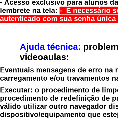
- Acesso exclusivo para alunos da
lembrete na tela:
- É necessário s
autenticado com sua senha única 
Ajuda técnica:
problem
videoaulas:
Eventuais mensagens de erro na re
carregamento e/ou travamentos n
Executar:
o procedimento de limp
procedimento de redefinição
de p
válido
utilizar outro navegador
dis
dispositivo/equipamento
que estej