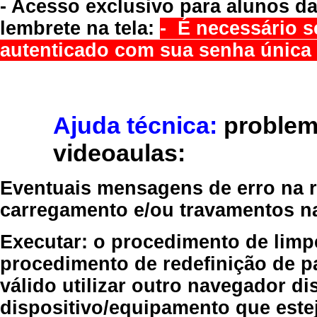
- Acesso exclusivo para alunos da
lembrete na tela:
- É necessário s
autenticado com sua senha única 
Ajuda técnica:
problem
videoaulas:
Eventuais mensagens de erro na re
carregamento e/ou travamentos n
Executar:
o procedimento de limp
procedimento de redefinição
de p
válido
utilizar outro navegador
dis
dispositivo/equipamento
que estej