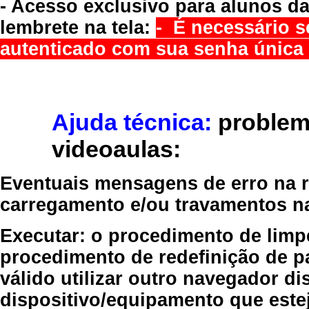
- Acesso exclusivo para alunos da
lembrete na tela:
- É necessário s
autenticado com sua senha única 
Ajuda técnica:
problem
videoaulas:
Eventuais mensagens de erro na re
carregamento e/ou travamentos n
Executar:
o procedimento de limp
procedimento de redefinição
de p
válido
utilizar outro navegador
dis
dispositivo/equipamento
que estej