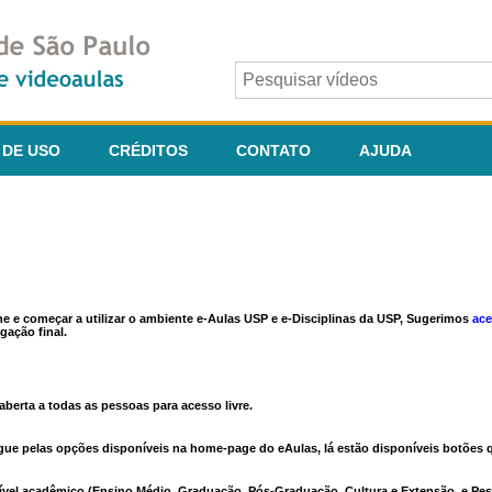
 DE USO
CRÉDITOS
CONTATO
AJUDA
ine e começar a utilizar o ambiente e-Aulas USP e e-Disciplinas da USP, Sugerimos
ace
gação final.
berta a todas as pessoas para acesso livre.
vegue pelas opções disponíveis na home-page do eAulas, lá estão disponíveis botõe
ível acadêmico (Ensino Médio, Graduação, Pós-Graduação, Cultura e Extensão, e Pes