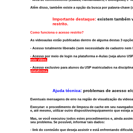
Além disso, também existe a opção da busca por palavra-chave (c
Importante destaque:
existem também v
restrito
.
Como funciona o acesso restrito?
As videoaulas estão publicadas dentro de alguma destas 3 opçõe
- Acesso totalmente liberado
(sem necessidade de cadastro nem l
- Acesso por meio de login na plataforma e-Aulas
(seja aluno USP
este vídeo.
- Acesso exclusivo para alunos da USP matriculados na disciplin
plataforma.
Ajuda técnica:
problemas de acesso e/o
Eventuais mensagens de erro na região de visualização da video
Executar:
o procedimento de limpeza de cache
em seu navegador
e, até mesmo,
utilizar outro dispositivo/equipamento
que esteja a
Mas, se você executou todos estes procedimentos e, ainda assim,
seu problema. Se possível, informar tais dados:
- link do conteúdo que deseja assistir e está enfrentando dificuld