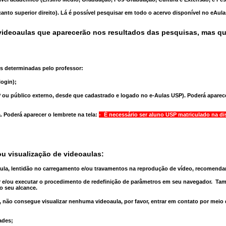
anto superior direito). Lá é possível pesquisar em todo o acervo disponível no eAul
ideoaulas que aparecerão nos resultados das pesquisas, mas q
s determinadas pelo professor:
ogin);
 ou público externo, desde que cadastrado e logado no e-Aulas USP). Poderá aparece
a
. Poderá aparecer o lembrete na tela:
- É necessário ser aluno USP matriculado na di
u visualização de videoaulas:
aula, lentidão no carregamento e/ou travamentos na reprodução de vídeo, recomend
 e/ou executar o
procedimento de redefinição
de parâmetros em seu navegador.
Tam
o seu alcance.
 não consegue visualizar nenhuma videoaula, por favor, entrar em contato por meio
ades;