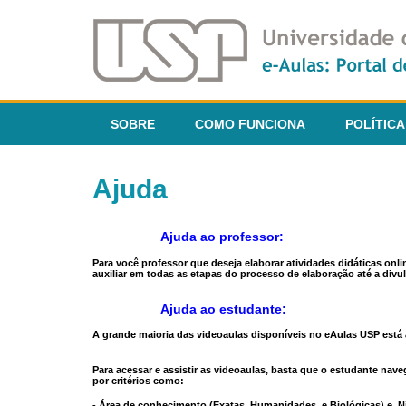
SOBRE
COMO FUNCIONA
POLÍTICA
Ajuda
Ajuda ao professor:
Para você professor que deseja elaborar atividades didáticas onl
auxiliar em todas as etapas do processo de elaboração até a divul
Ajuda ao estudante:
A grande maioria das videoaulas disponíveis no eAulas USP está a
Para acessar e assistir as videoaulas, basta que o estudante na
por critérios como:
- Área de conhecimento (Exatas, Humanidades, e Biológicas) e N