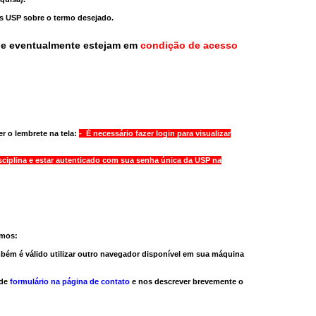
as USP sobre o termo desejado.
ue eventualmente estejam em
condição de acesso
r o lembrete na tela:
- É necessário fazer login para visualizar
sciplina e estar autenticado com sua senha única da USP na
amos:
bém é válido
utilizar outro navegador
disponível em sua máquina
 de
formulário na página de contato
e nos descrever brevemente o