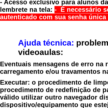
- Acesso exclusivo para alunos da
lembrete na tela:
- É necessário s
autenticado com sua senha única 
Ajuda técnica:
problem
videoaulas:
Eventuais mensagens de erro na re
carregamento e/ou travamentos n
Executar:
o procedimento de limp
procedimento de redefinição
de p
válido
utilizar outro navegador
dis
dispositivo/equipamento
que estej