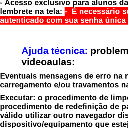
- Acesso exclusivo para alunos da
lembrete na tela:
- É necessário s
autenticado com sua senha única 
Ajuda técnica:
problem
videoaulas:
Eventuais mensagens de erro na re
carregamento e/ou travamentos n
Executar:
o procedimento de limp
procedimento de redefinição
de p
válido
utilizar outro navegador
dis
dispositivo/equipamento
que estej