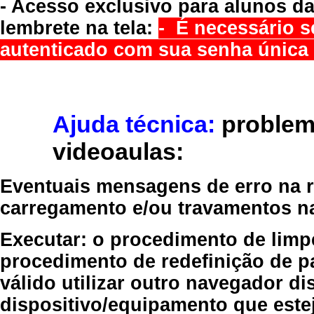
- Acesso exclusivo para alunos da
lembrete na tela:
- É necessário s
autenticado com sua senha única 
Ajuda técnica:
problem
videoaulas:
Eventuais mensagens de erro na re
carregamento e/ou travamentos n
Executar:
o procedimento de limp
procedimento de redefinição
de p
válido
utilizar outro navegador
dis
dispositivo/equipamento
que estej