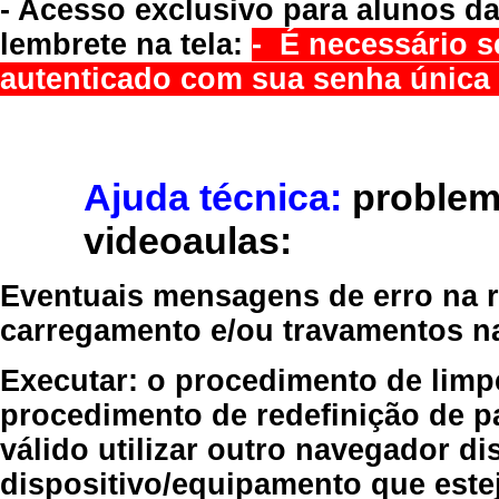
- Acesso exclusivo para alunos da
lembrete na tela:
- É necessário s
autenticado com sua senha única 
Ajuda técnica:
problem
videoaulas:
Eventuais mensagens de erro na re
carregamento e/ou travamentos n
Executar:
o procedimento de limp
procedimento de redefinição
de p
válido
utilizar outro navegador
dis
dispositivo/equipamento
que estej