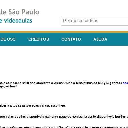
 DE USO
CRÉDITOS
CONTATO
AJUDA
ine e começar a utilizar o ambiente e-Aulas USP e e-Disciplinas da USP, Sugerimos
ace
gação final.
berta a todas as pessoas para acesso livre.
vegue pelas opções disponíveis na home-page do eAulas, lá estão disponíveis botõe
ível acadêmico (Ensino Médio, Graduação, Pós-Graduação, Cultura e Extensão, e Pes