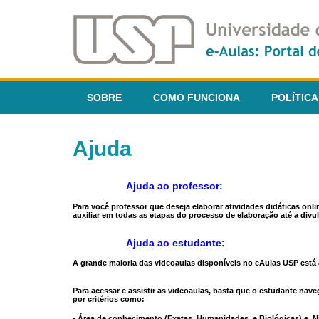
SOBRE
COMO FUNCIONA
POLÍTICA
Ajuda
Ajuda ao professor:
Para você professor que deseja elaborar atividades didáticas onl
auxiliar em todas as etapas do processo de elaboração até a divul
Ajuda ao estudante:
A grande maioria das videoaulas disponíveis no eAulas USP está a
Para acessar e assistir as videoaulas, basta que o estudante na
por critérios como:
- Área de conhecimento (Exatas, Humanidades, e Biológicas) e N