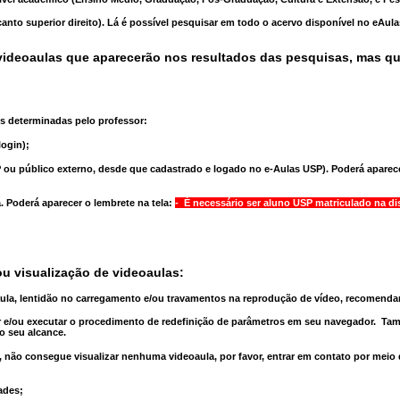
anto superior direito). Lá é possível pesquisar em todo o acervo disponível no eAul
ideoaulas que aparecerão nos resultados das pesquisas, mas q
s determinadas pelo professor:
ogin);
 ou público externo, desde que cadastrado e logado no e-Aulas USP). Poderá aparece
a
. Poderá aparecer o lembrete na tela:
- É necessário ser aluno USP matriculado na di
u visualização de videoaulas:
aula, lentidão no carregamento e/ou travamentos na reprodução de vídeo, recomend
 e/ou executar o
procedimento de redefinição
de parâmetros em seu navegador.
Tam
o seu alcance.
 não consegue visualizar nenhuma videoaula, por favor, entrar em contato por meio
ades;