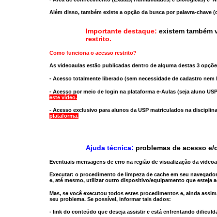
Além disso, também existe a opção da busca por palavra-chave (c
Importante destaque:
existem também v
restrito
.
Como funciona o acesso restrito?
As videoaulas estão publicadas dentro de alguma destas 3 opçõe
- Acesso totalmente liberado
(sem necessidade de cadastro nem l
- Acesso por meio de login na plataforma e-Aulas
(seja aluno USP
este vídeo.
- Acesso exclusivo para alunos da USP matriculados na disciplin
plataforma.
Ajuda técnica:
problemas de acesso e/o
Eventuais mensagens de erro na região de visualização da video
Executar:
o procedimento de limpeza de cache
em seu navegador
e, até mesmo,
utilizar outro dispositivo/equipamento
que esteja a
Mas, se você executou todos estes procedimentos e, ainda assim,
seu problema. Se possível, informar tais dados:
- link do conteúdo que deseja assistir e está enfrentando dificuld