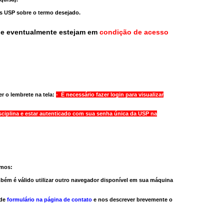
as USP sobre o termo desejado.
ue eventualmente estejam em
condição de acesso
r o lembrete na tela:
- É necessário fazer login para visualizar
sciplina e estar autenticado com sua senha única da USP na
amos:
bém é válido
utilizar outro navegador
disponível em sua máquina
 de
formulário na página de contato
e nos descrever brevemente o