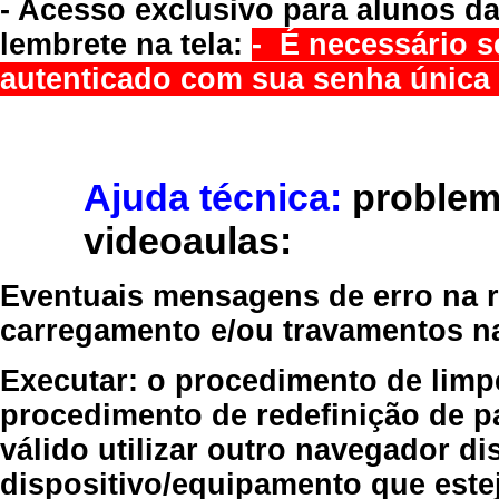
- Acesso exclusivo para alunos da
lembrete na tela:
- É necessário s
autenticado com sua senha única 
Ajuda técnica:
problem
videoaulas:
Eventuais mensagens de erro na re
carregamento e/ou travamentos n
Executar:
o procedimento de limp
procedimento de redefinição
de p
válido
utilizar outro navegador
dis
dispositivo/equipamento
que estej