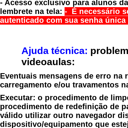
- Acesso exclusivo para alunos da
lembrete na tela:
- É necessário s
autenticado com sua senha única 
Ajuda técnica:
problem
videoaulas:
Eventuais mensagens de erro na re
carregamento e/ou travamentos n
Executar:
o procedimento de limp
procedimento de redefinição
de p
válido
utilizar outro navegador
dis
dispositivo/equipamento
que estej