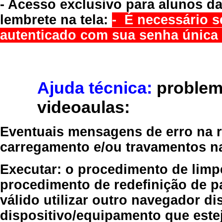
- Acesso exclusivo para alunos da
lembrete na tela:
- É necessário s
autenticado com sua senha única 
Ajuda técnica:
problem
videoaulas:
Eventuais mensagens de erro na re
carregamento e/ou travamentos n
Executar:
o procedimento de limp
procedimento de redefinição
de p
válido
utilizar outro navegador
dis
dispositivo/equipamento
que estej