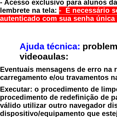
- Acesso exclusivo para alunos da
lembrete na tela:
- É necessário s
autenticado com sua senha única 
Ajuda técnica:
problem
videoaulas:
Eventuais mensagens de erro na re
carregamento e/ou travamentos n
Executar:
o procedimento de limp
procedimento de redefinição
de p
válido
utilizar outro navegador
dis
dispositivo/equipamento
que estej