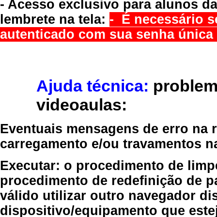
- Acesso exclusivo para alunos da
lembrete na tela:
- É necessário s
autenticado com sua senha única 
Ajuda técnica:
problem
videoaulas:
Eventuais mensagens de erro na re
carregamento e/ou travamentos n
Executar:
o procedimento de limp
procedimento de redefinição
de p
válido
utilizar outro navegador
dis
dispositivo/equipamento
que estej