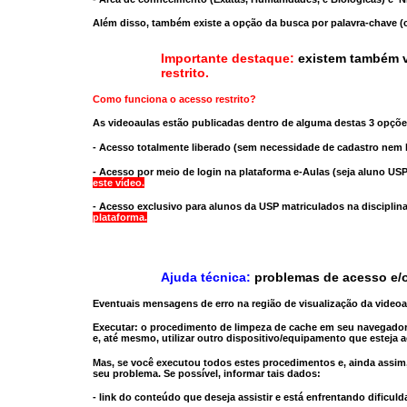
Além disso, também existe a opção da busca por palavra-chave (c
Importante destaque:
existem também v
restrito
.
Como funciona o acesso restrito?
As videoaulas estão publicadas dentro de alguma destas 3 opçõe
- Acesso totalmente liberado
(sem necessidade de cadastro nem l
- Acesso por meio de login na plataforma e-Aulas
(seja aluno USP
este vídeo.
- Acesso exclusivo para alunos da USP matriculados na disciplin
plataforma.
Ajuda técnica:
problemas de acesso e/o
Eventuais mensagens de erro na região de visualização da video
Executar:
o procedimento de limpeza de cache
em seu navegador
e, até mesmo,
utilizar outro dispositivo/equipamento
que esteja a
Mas, se você executou todos estes procedimentos e, ainda assim,
seu problema. Se possível, informar tais dados:
- link do conteúdo que deseja assistir e está enfrentando dificuld