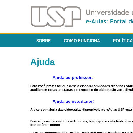
SOBRE
COMO FUNCIONA
POLÍTICA
Ajuda
Ajuda ao professor:
Para você professor que deseja elaborar atividades didáticas onl
auxiliar em todas as etapas do processo de elaboração até a divul
Ajuda ao estudante:
A grande maioria das videoaulas disponíveis no eAulas USP está a
Para acessar e assistir as videoaulas, basta que o estudante na
por critérios como:
- Área de conhecimento (Exatas, Humanidades, e Biológicas) e N