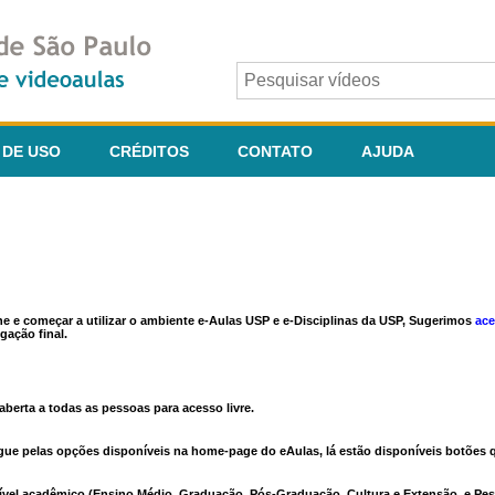
 DE USO
CRÉDITOS
CONTATO
AJUDA
ine e começar a utilizar o ambiente e-Aulas USP e e-Disciplinas da USP, Sugerimos
ace
gação final.
berta a todas as pessoas para acesso livre.
vegue pelas opções disponíveis na home-page do eAulas, lá estão disponíveis botõe
ível acadêmico (Ensino Médio, Graduação, Pós-Graduação, Cultura e Extensão, e Pes