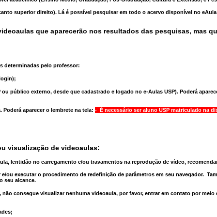
anto superior direito). Lá é possível pesquisar em todo o acervo disponível no eAul
ideoaulas que aparecerão nos resultados das pesquisas, mas q
s determinadas pelo professor:
ogin);
 ou público externo, desde que cadastrado e logado no e-Aulas USP). Poderá aparece
a
. Poderá aparecer o lembrete na tela:
- É necessário ser aluno USP matriculado na di
u visualização de videoaulas:
aula, lentidão no carregamento e/ou travamentos na reprodução de vídeo, recomend
 e/ou executar o
procedimento de redefinição
de parâmetros em seu navegador.
Tam
o seu alcance.
 não consegue visualizar nenhuma videoaula, por favor, entrar em contato por meio
ades;