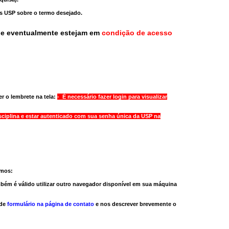
as USP sobre o termo desejado.
ue eventualmente estejam em
condição de acesso
r o lembrete na tela:
- É necessário fazer login para visualizar
sciplina e estar autenticado com sua senha única da USP na
amos:
bém é válido
utilizar outro navegador
disponível em sua máquina
 de
formulário na página de contato
e nos descrever brevemente o