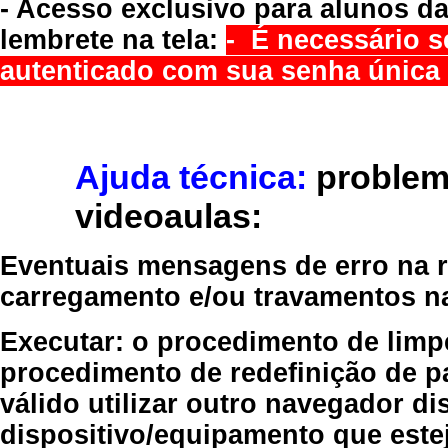
- Acesso exclusivo para alunos da
lembrete na tela:
- É necessário s
autenticado com sua senha única 
Ajuda técnica:
problem
videoaulas:
Eventuais mensagens de erro na re
carregamento e/ou travamentos n
Executar:
o procedimento de limp
procedimento de redefinição
de p
válido
utilizar outro navegador
dis
dispositivo/equipamento
que estej