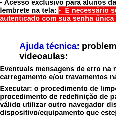
- Acesso exclusivo para alunos da
lembrete na tela:
- É necessário s
autenticado com sua senha única 
Ajuda técnica:
problem
videoaulas:
Eventuais mensagens de erro na re
carregamento e/ou travamentos n
Executar:
o procedimento de limp
procedimento de redefinição
de p
válido
utilizar outro navegador
dis
dispositivo/equipamento
que estej