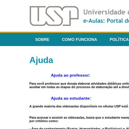
SOBRE
COMO FUNCIONA
POLÍTICA
Ajuda
Ajuda ao professor:
Para você professor que deseja elaborar atividades didáticas onl
auxiliar em todas as etapas do processo de elaboração até a divul
Ajuda ao estudante:
A grande maioria das videoaulas disponíveis no eAulas USP está a
Para acessar e assistir as videoaulas, basta que o estudante na
por critérios como:
- Área de conhecimento (Exatas, Humanidades, e Biológicas) e N