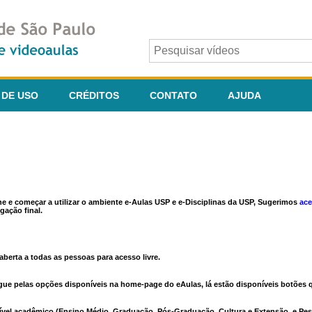
 DE USO
CRÉDITOS
CONTATO
AJUDA
ine e começar a utilizar o ambiente e-Aulas USP e e-Disciplinas da USP, Sugerimos
ace
gação final.
berta a todas as pessoas para acesso livre.
vegue pelas opções disponíveis na home-page do eAulas, lá estão disponíveis botõe
ível acadêmico (Ensino Médio, Graduação, Pós-Graduação, Cultura e Extensão, e Pes