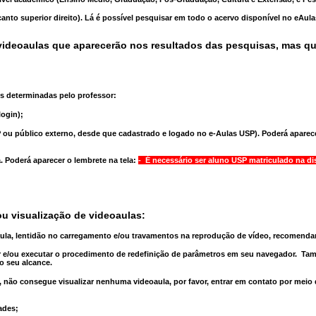
anto superior direito). Lá é possível pesquisar em todo o acervo disponível no eAul
ideoaulas que aparecerão nos resultados das pesquisas, mas q
s determinadas pelo professor:
ogin);
 ou público externo, desde que cadastrado e logado no e-Aulas USP). Poderá aparece
a
. Poderá aparecer o lembrete na tela:
- É necessário ser aluno USP matriculado na di
u visualização de videoaulas:
aula, lentidão no carregamento e/ou travamentos na reprodução de vídeo, recomend
 e/ou executar o
procedimento de redefinição
de parâmetros em seu navegador.
Tam
o seu alcance.
 não consegue visualizar nenhuma videoaula, por favor, entrar em contato por meio
ades;