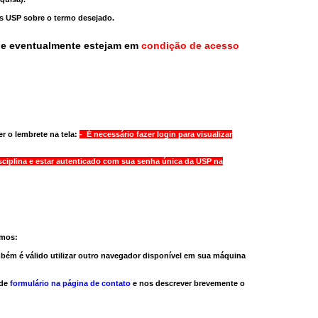
as USP sobre o termo desejado.
ue eventualmente estejam em
condição de acesso
r o lembrete na tela:
- É necessário fazer login para visualizar
sciplina e estar autenticado com sua senha única da USP na
amos:
bém é válido
utilizar outro navegador
disponível em sua máquina
 de
formulário na página de contato
e nos descrever brevemente o