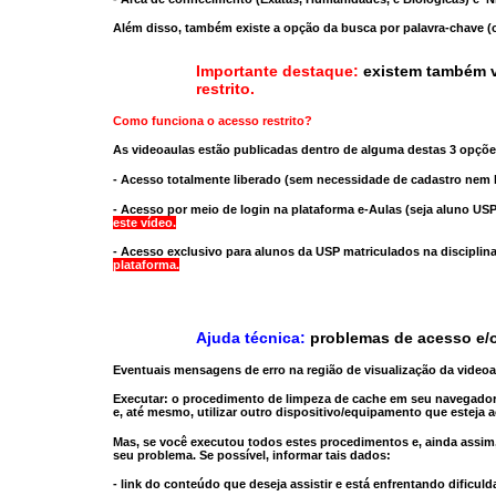
Além disso, também existe a opção da busca por palavra-chave (c
Importante destaque:
existem também v
restrito
.
Como funciona o acesso restrito?
As videoaulas estão publicadas dentro de alguma destas 3 opçõe
- Acesso totalmente liberado
(sem necessidade de cadastro nem l
- Acesso por meio de login na plataforma e-Aulas
(seja aluno USP
este vídeo.
- Acesso exclusivo para alunos da USP matriculados na disciplin
plataforma.
Ajuda técnica:
problemas de acesso e/o
Eventuais mensagens de erro na região de visualização da video
Executar:
o procedimento de limpeza de cache
em seu navegador
e, até mesmo,
utilizar outro dispositivo/equipamento
que esteja a
Mas, se você executou todos estes procedimentos e, ainda assim,
seu problema. Se possível, informar tais dados:
- link do conteúdo que deseja assistir e está enfrentando dificuld