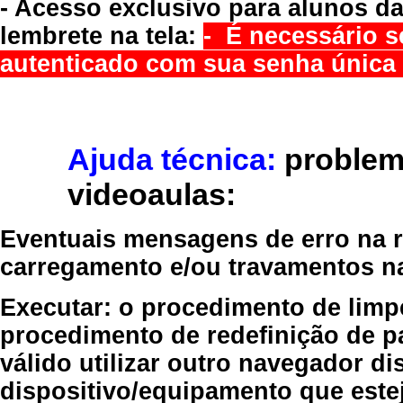
- Acesso exclusivo para alunos da
lembrete na tela:
- É necessário s
autenticado com sua senha única 
Ajuda técnica:
problem
videoaulas:
Eventuais mensagens de erro na re
carregamento e/ou travamentos n
Executar:
o procedimento de limp
procedimento de redefinição
de p
válido
utilizar outro navegador
dis
dispositivo/equipamento
que estej