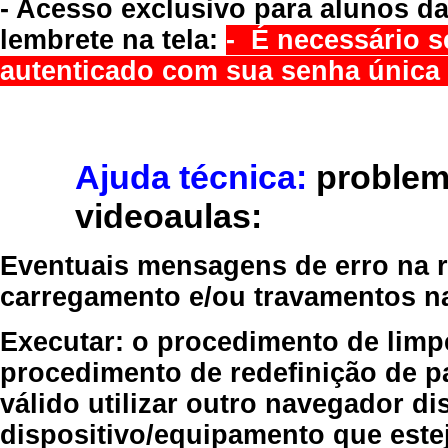
- Acesso exclusivo para alunos da
lembrete na tela:
- É necessário s
autenticado com sua senha única 
Ajuda técnica:
problem
videoaulas:
Eventuais mensagens de erro na re
carregamento e/ou travamentos n
Executar:
o procedimento de limp
procedimento de redefinição
de p
válido
utilizar outro navegador
dis
dispositivo/equipamento
que estej