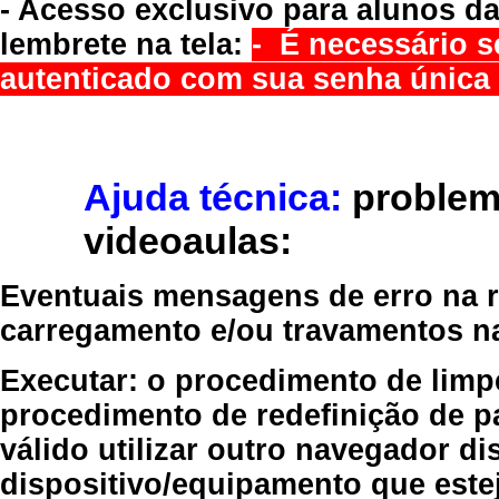
- Acesso exclusivo para alunos da
lembrete na tela:
- É necessário s
autenticado com sua senha única 
Ajuda técnica:
problem
videoaulas:
Eventuais mensagens de erro na re
carregamento e/ou travamentos n
Executar:
o procedimento de limp
procedimento de redefinição
de p
válido
utilizar outro navegador
dis
dispositivo/equipamento
que estej