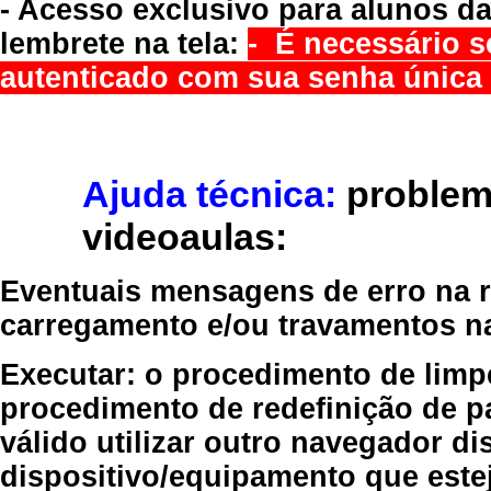
- Acesso exclusivo para alunos da
lembrete na tela:
- É necessário s
autenticado com sua senha única 
Ajuda técnica:
problem
videoaulas:
Eventuais mensagens de erro na re
carregamento e/ou travamentos n
Executar:
o procedimento de limp
procedimento de redefinição
de p
válido
utilizar outro navegador
dis
dispositivo/equipamento
que estej