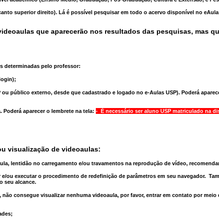
anto superior direito). Lá é possível pesquisar em todo o acervo disponível no eAul
ideoaulas que aparecerão nos resultados das pesquisas, mas q
s determinadas pelo professor:
ogin);
 ou público externo, desde que cadastrado e logado no e-Aulas USP). Poderá aparece
a
. Poderá aparecer o lembrete na tela:
- É necessário ser aluno USP matriculado na di
u visualização de videoaulas:
aula, lentidão no carregamento e/ou travamentos na reprodução de vídeo, recomend
 e/ou executar o
procedimento de redefinição
de parâmetros em seu navegador.
Tam
o seu alcance.
 não consegue visualizar nenhuma videoaula, por favor, entrar em contato por meio
ades;