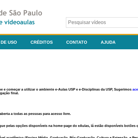
 DE USO
CRÉDITOS
CONTATO
AJUDA
ine e começar a utilizar o ambiente e-Aulas USP e e-Disciplinas da USP, Sugerimos
ace
gação final.
berta a todas as pessoas para acesso livre.
vegue pelas opções disponíveis na home-page do eAulas, lá estão disponíveis botõe
ível acadêmico (Ensino Médio, Graduação, Pós-Graduação, Cultura e Extensão, e Pes