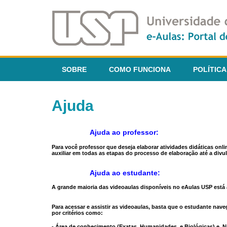
SOBRE
COMO FUNCIONA
POLÍTICA
Ajuda
Ajuda ao professor:
Para você professor que deseja elaborar atividades didáticas onl
auxiliar em todas as etapas do processo de elaboração até a divul
Ajuda ao estudante:
A grande maioria das videoaulas disponíveis no eAulas USP está a
Para acessar e assistir as videoaulas, basta que o estudante na
por critérios como:
- Área de conhecimento (Exatas, Humanidades, e Biológicas) e N