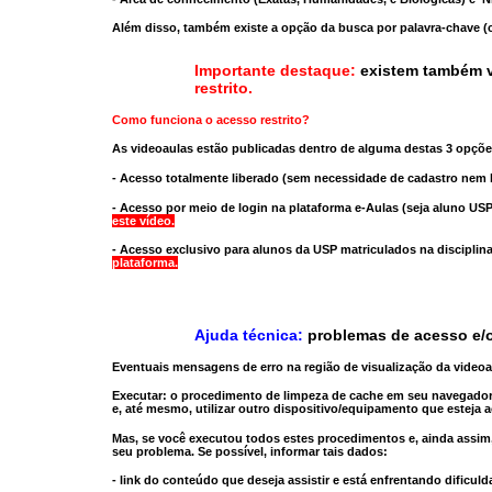
Além disso, também existe a opção da busca por palavra-chave (c
Importante destaque:
existem também v
restrito
.
Como funciona o acesso restrito?
As videoaulas estão publicadas dentro de alguma destas 3 opçõe
- Acesso totalmente liberado
(sem necessidade de cadastro nem l
- Acesso por meio de login na plataforma e-Aulas
(seja aluno USP
este vídeo.
- Acesso exclusivo para alunos da USP matriculados na disciplin
plataforma.
Ajuda técnica:
problemas de acesso e/o
Eventuais mensagens de erro na região de visualização da video
Executar:
o procedimento de limpeza de cache
em seu navegador
e, até mesmo,
utilizar outro dispositivo/equipamento
que esteja a
Mas, se você executou todos estes procedimentos e, ainda assim,
seu problema. Se possível, informar tais dados:
- link do conteúdo que deseja assistir e está enfrentando dificuld