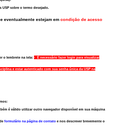
as USP sobre o termo desejado.
ue eventualmente estejam em
condição de acesso
r o lembrete na tela:
- É necessário fazer login para visualizar
sciplina e estar autenticado com sua senha única da USP na
amos:
bém é válido
utilizar outro navegador
disponível em sua máquina
 de
formulário na página de contato
e nos descrever brevemente o