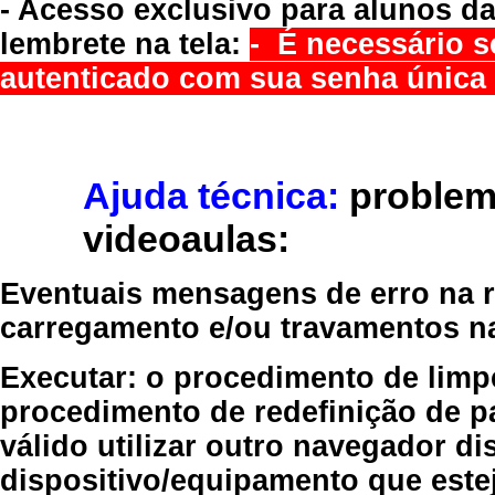
- Acesso exclusivo para alunos da
lembrete na tela:
- É necessário s
autenticado com sua senha única 
Ajuda técnica:
problem
videoaulas:
Eventuais mensagens de erro na re
carregamento e/ou travamentos n
Executar:
o procedimento de limp
procedimento de redefinição
de p
válido
utilizar outro navegador
dis
dispositivo/equipamento
que estej