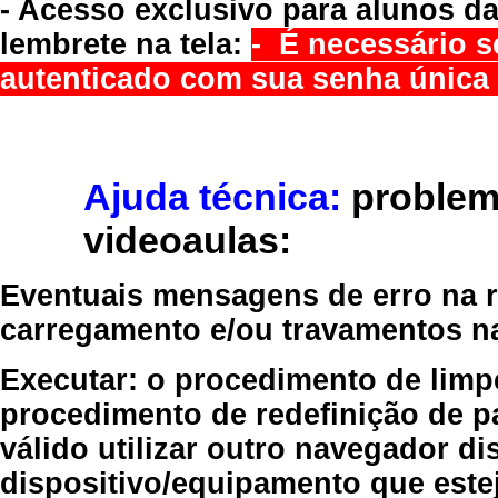
- Acesso exclusivo para alunos da
lembrete na tela:
- É necessário s
autenticado com sua senha única 
Ajuda técnica:
problem
videoaulas:
Eventuais mensagens de erro na re
carregamento e/ou travamentos n
Executar:
o procedimento de limp
procedimento de redefinição
de p
válido
utilizar outro navegador
dis
dispositivo/equipamento
que estej