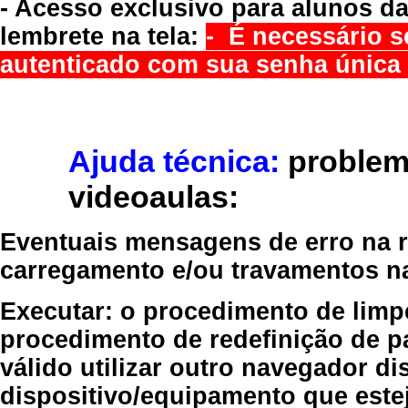
- Acesso exclusivo para alunos da
lembrete na tela:
- É necessário s
autenticado com sua senha única 
Ajuda técnica:
problem
videoaulas:
Eventuais mensagens de erro na re
carregamento e/ou travamentos n
Executar:
o procedimento de limp
procedimento de redefinição
de p
válido
utilizar outro navegador
dis
dispositivo/equipamento
que estej