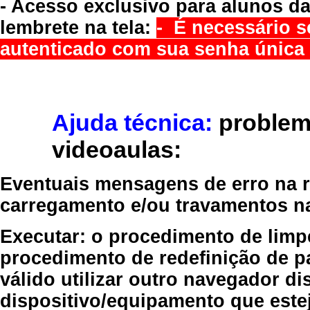
- Acesso exclusivo para alunos da
lembrete na tela:
- É necessário s
autenticado com sua senha única 
Ajuda técnica:
problem
videoaulas:
Eventuais mensagens de erro na re
carregamento e/ou travamentos n
Executar:
o procedimento de limp
procedimento de redefinição
de p
válido
utilizar outro navegador
dis
dispositivo/equipamento
que estej