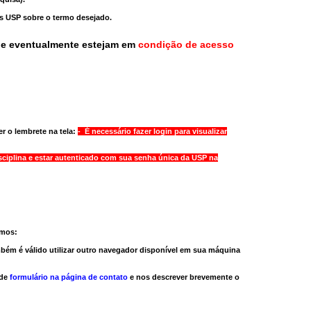
as USP sobre o termo desejado.
ue eventualmente estejam em
condição de acesso
r o lembrete na tela:
- É necessário fazer login para visualizar
sciplina e estar autenticado com sua senha única da USP na
amos:
bém é válido
utilizar outro navegador
disponível em sua máquina
 de
formulário na página de contato
e nos descrever brevemente o