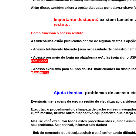
Além disso, também existe a opção da busca por palavra-chave (c
Importante destaque:
existem também v
restrito
.
Como funciona o acesso restrito?
As videoaulas estão publicadas dentro de alguma destas 3 opçõe
- Acesso totalmente liberado
(sem necessidade de cadastro nem l
- Acesso por meio de login na plataforma e-Aulas
(seja aluno USP
este vídeo.
- Acesso exclusivo para alunos da USP matriculados na disciplin
plataforma.
Ajuda técnica:
problemas de acesso e/o
Eventuais mensagens de erro na região de visualização da video
Executar:
o procedimento de limpeza de cache
em seu navegador
e, até mesmo,
utilizar outro dispositivo/equipamento
que esteja a
Mas, se você executou todos estes procedimentos e, ainda assim,
seu problema. Se possível, informar tais dados:
- link do conteúdo que deseja assistir e está enfrentando dificuld