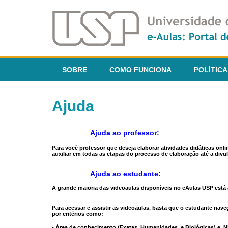
SOBRE
COMO FUNCIONA
POLÍTICA
Ajuda
Ajuda ao professor:
Para você professor que deseja elaborar atividades didáticas onl
auxiliar em todas as etapas do processo de elaboração até a divul
Ajuda ao estudante:
A grande maioria das videoaulas disponíveis no eAulas USP está a
Para acessar e assistir as videoaulas, basta que o estudante na
por critérios como:
- Área de conhecimento (Exatas, Humanidades, e Biológicas) e N