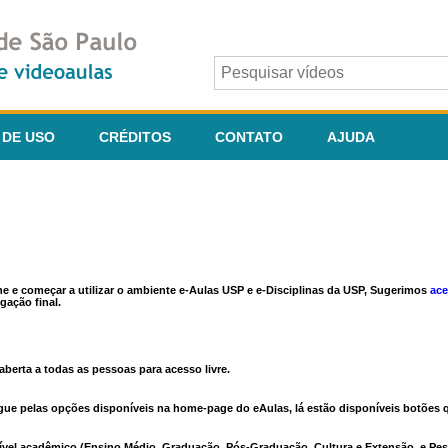
 DE USO
CRÉDITOS
CONTATO
AJUDA
ine e começar a utilizar o ambiente e-Aulas USP e e-Disciplinas da USP, Sugerimos
ace
gação final.
berta a todas as pessoas para acesso livre.
vegue pelas opções disponíveis na home-page do eAulas, lá estão disponíveis botõe
ível acadêmico (Ensino Médio, Graduação, Pós-Graduação, Cultura e Extensão, e Pes