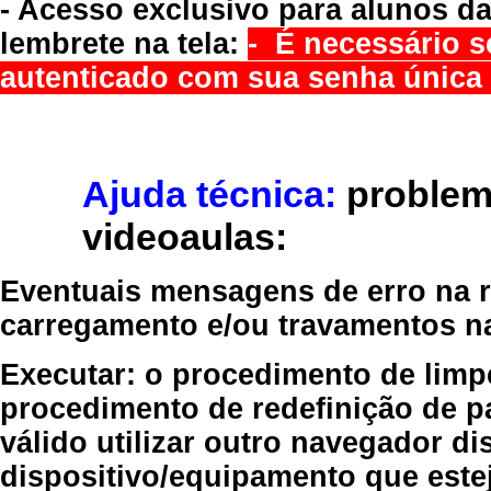
- Acesso exclusivo para alunos da
lembrete na tela:
- É necessário s
autenticado com sua senha única 
Ajuda técnica:
problem
videoaulas:
Eventuais mensagens de erro na re
carregamento e/ou travamentos n
Executar:
o procedimento de limp
procedimento de redefinição
de p
válido
utilizar outro navegador
dis
dispositivo/equipamento
que estej