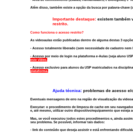
Além disso, também existe a opção da busca por palavra-chave (c
Importante destaque:
existem também v
restrito
.
Como funciona o acesso restrito?
As videoaulas estão publicadas dentro de alguma destas 3 opçõe
- Acesso totalmente liberado
(sem necessidade de cadastro nem l
- Acesso por meio de login na plataforma e-Aulas
(seja aluno USP
este vídeo.
- Acesso exclusivo para alunos da USP matriculados na disciplin
plataforma.
Ajuda técnica:
problemas de acesso e/o
Eventuais mensagens de erro na região de visualização da video
Executar:
o procedimento de limpeza de cache
em seu navegador
e, até mesmo,
utilizar outro dispositivo/equipamento
que esteja a
Mas, se você executou todos estes procedimentos e, ainda assim,
seu problema. Se possível, informar tais dados:
- link do conteúdo que deseja assistir e está enfrentando dificuld