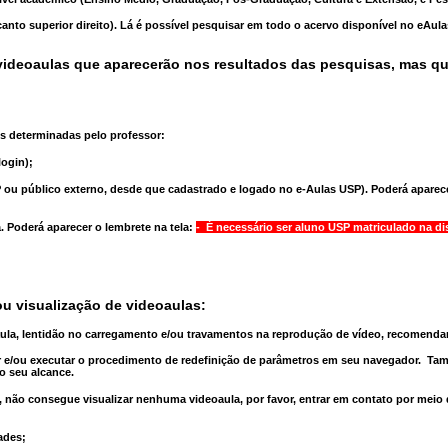
anto superior direito). Lá é possível pesquisar em todo o acervo disponível no eAul
ideoaulas que aparecerão nos resultados das pesquisas, mas q
s determinadas pelo professor:
ogin);
 ou público externo, desde que cadastrado e logado no e-Aulas USP). Poderá aparece
a
. Poderá aparecer o lembrete na tela:
- É necessário ser aluno USP matriculado na di
u visualização de videoaulas:
aula, lentidão no carregamento e/ou travamentos na reprodução de vídeo, recomend
 e/ou executar o
procedimento de redefinição
de parâmetros em seu navegador.
Tam
o seu alcance.
 não consegue visualizar nenhuma videoaula, por favor, entrar em contato por meio
ades;