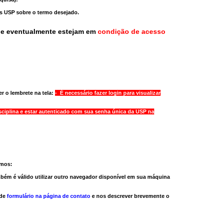
as USP sobre o termo desejado.
ue eventualmente estejam em
condição de acesso
r o lembrete na tela:
- É necessário fazer login para visualizar
sciplina e estar autenticado com sua senha única da USP na
amos:
bém é válido
utilizar outro navegador
disponível em sua máquina
 de
formulário na página de contato
e nos descrever brevemente o