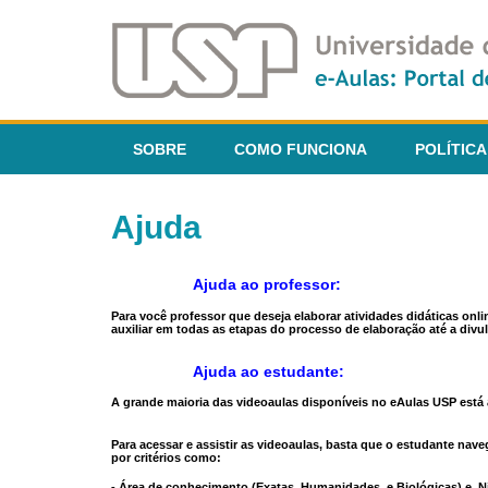
SOBRE
COMO FUNCIONA
POLÍTICA
Ajuda
Ajuda ao professor:
Para você professor que deseja elaborar atividades didáticas onl
auxiliar em todas as etapas do processo de elaboração até a divul
Ajuda ao estudante:
A grande maioria das videoaulas disponíveis no eAulas USP está a
Para acessar e assistir as videoaulas, basta que o estudante na
por critérios como:
- Área de conhecimento (Exatas, Humanidades, e Biológicas) e N