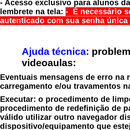
- Acesso exclusivo para alunos da
lembrete na tela:
- É necessário s
autenticado com sua senha única 
Ajuda técnica:
problem
videoaulas:
Eventuais mensagens de erro na re
carregamento e/ou travamentos n
Executar:
o procedimento de limp
procedimento de redefinição
de p
válido
utilizar outro navegador
dis
dispositivo/equipamento
que estej