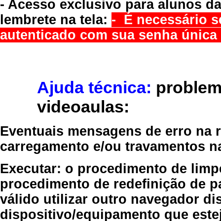
- Acesso exclusivo para alunos da
lembrete na tela:
- É necessário s
autenticado com sua senha única 
Ajuda técnica:
problem
videoaulas:
Eventuais mensagens de erro na re
carregamento e/ou travamentos n
Executar:
o procedimento de limp
procedimento de redefinição
de p
válido
utilizar outro navegador
dis
dispositivo/equipamento
que estej