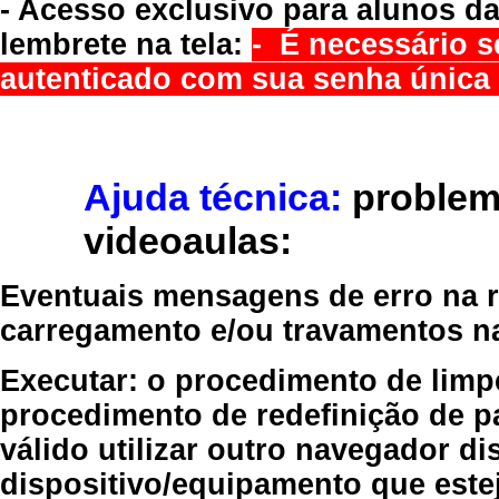
- Acesso exclusivo para alunos da
lembrete na tela:
- É necessário s
autenticado com sua senha única 
Ajuda técnica:
problem
videoaulas:
Eventuais mensagens de erro na re
carregamento e/ou travamentos n
Executar:
o procedimento de limp
procedimento de redefinição
de p
válido
utilizar outro navegador
dis
dispositivo/equipamento
que estej