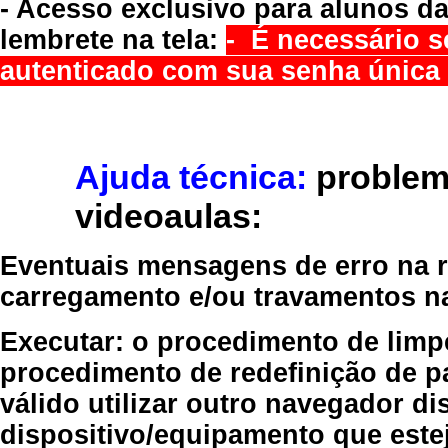
- Acesso exclusivo para alunos da
lembrete na tela:
- É necessário s
autenticado com sua senha única 
Ajuda técnica:
problem
videoaulas:
Eventuais mensagens de erro na re
carregamento e/ou travamentos n
Executar:
o procedimento de limp
procedimento de redefinição
de p
válido
utilizar outro navegador
dis
dispositivo/equipamento
que estej