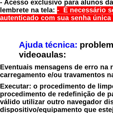
- Acesso exclusivo para alunos da
lembrete na tela:
- É necessário s
autenticado com sua senha única 
Ajuda técnica:
problem
videoaulas:
Eventuais mensagens de erro na re
carregamento e/ou travamentos n
Executar:
o procedimento de limp
procedimento de redefinição
de p
válido
utilizar outro navegador
dis
dispositivo/equipamento
que estej