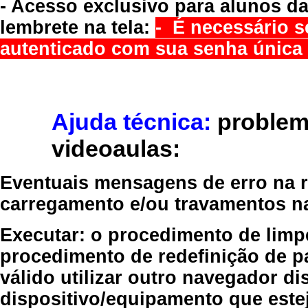
- Acesso exclusivo para alunos da
lembrete na tela:
- É necessário s
autenticado com sua senha única 
Ajuda técnica:
problem
videoaulas:
Eventuais mensagens de erro na re
carregamento e/ou travamentos n
Executar:
o procedimento de limp
procedimento de redefinição
de p
válido
utilizar outro navegador
dis
dispositivo/equipamento
que estej