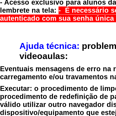
- Acesso exclusivo para alunos da
lembrete na tela:
- É necessário s
autenticado com sua senha única 
Ajuda técnica:
problem
videoaulas:
Eventuais mensagens de erro na re
carregamento e/ou travamentos n
Executar:
o procedimento de limp
procedimento de redefinição
de p
válido
utilizar outro navegador
dis
dispositivo/equipamento
que estej