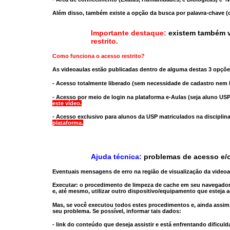
Além disso, também existe a opção da busca por palavra-chave (c
Importante destaque:
existem também v
restrito
.
Como funciona o acesso restrito?
As videoaulas estão publicadas dentro de alguma destas 3 opçõe
- Acesso totalmente liberado
(sem necessidade de cadastro nem l
- Acesso por meio de login na plataforma e-Aulas
(seja aluno USP
este vídeo.
- Acesso exclusivo para alunos da USP matriculados na disciplin
plataforma.
Ajuda técnica:
problemas de acesso e/o
Eventuais mensagens de erro na região de visualização da video
Executar:
o procedimento de limpeza de cache
em seu navegador
e, até mesmo,
utilizar outro dispositivo/equipamento
que esteja a
Mas, se você executou todos estes procedimentos e, ainda assim,
seu problema. Se possível, informar tais dados:
- link do conteúdo que deseja assistir e está enfrentando dificuld