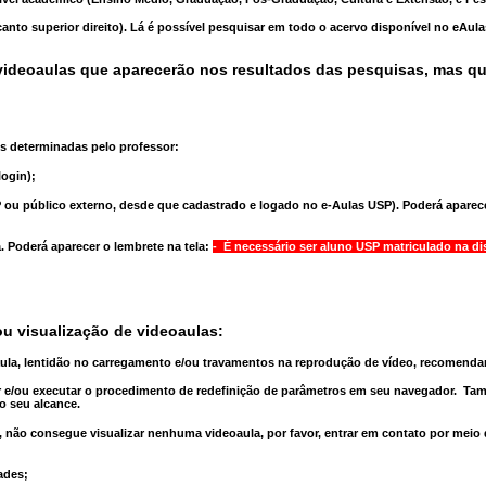
anto superior direito). Lá é possível pesquisar em todo o acervo disponível no eAul
ideoaulas que aparecerão nos resultados das pesquisas, mas q
s determinadas pelo professor:
ogin);
 ou público externo, desde que cadastrado e logado no e-Aulas USP). Poderá aparece
a
. Poderá aparecer o lembrete na tela:
- É necessário ser aluno USP matriculado na di
u visualização de videoaulas:
aula, lentidão no carregamento e/ou travamentos na reprodução de vídeo, recomend
 e/ou executar o
procedimento de redefinição
de parâmetros em seu navegador.
Tam
o seu alcance.
 não consegue visualizar nenhuma videoaula, por favor, entrar em contato por meio
ades;