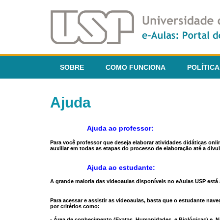
SOBRE
COMO FUNCIONA
POLÍTICA
Ajuda
Ajuda ao professor:
Para você professor que deseja elaborar atividades didáticas onl
auxiliar em todas as etapas do processo de elaboração até a divul
Ajuda ao estudante:
A grande maioria das videoaulas disponíveis no eAulas USP está a
Para acessar e assistir as videoaulas, basta que o estudante na
por critérios como:
- Área de conhecimento (Exatas, Humanidades, e Biológicas) e N