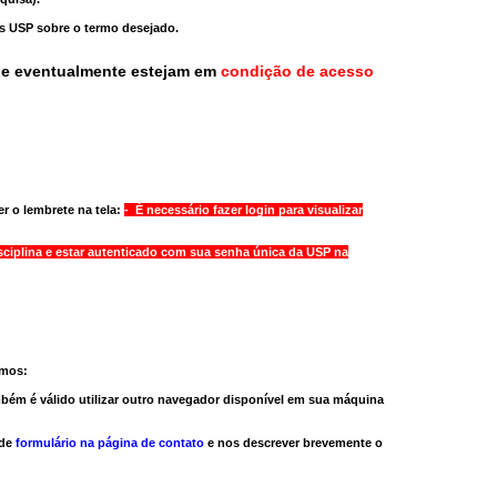
as USP sobre o termo desejado.
ue eventualmente estejam em
condição de acesso
r o lembrete na tela:
- É necessário fazer login para visualizar
sciplina e estar autenticado com sua senha única da USP na
amos:
bém é válido
utilizar outro navegador
disponível em sua máquina
 de
formulário na página de contato
e nos descrever brevemente o