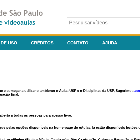
 DE USO
CRÉDITOS
CONTATO
AJUDA
ine e começar a utilizar o ambiente e-Aulas USP e e-Disciplinas da USP, Sugerimos
ace
gação final.
berta a todas as pessoas para acesso livre.
vegue pelas opções disponíveis na home-page do eAulas, lá estão disponíveis botõe
ível acadêmico (Ensino Médio, Graduação, Pós-Graduação, Cultura e Extensão, e Pes