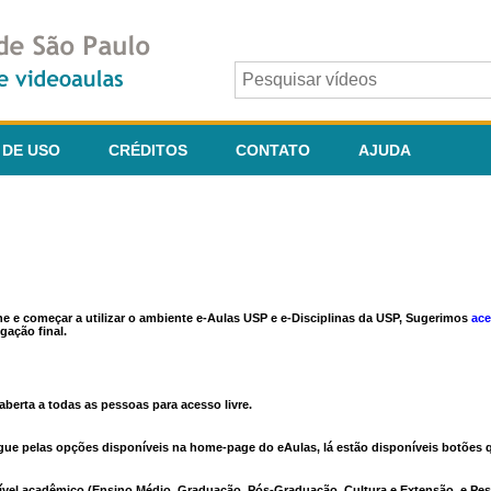
 DE USO
CRÉDITOS
CONTATO
AJUDA
ine e começar a utilizar o ambiente e-Aulas USP e e-Disciplinas da USP, Sugerimos
ace
gação final.
berta a todas as pessoas para acesso livre.
vegue pelas opções disponíveis na home-page do eAulas, lá estão disponíveis botõe
ível acadêmico (Ensino Médio, Graduação, Pós-Graduação, Cultura e Extensão, e Pes