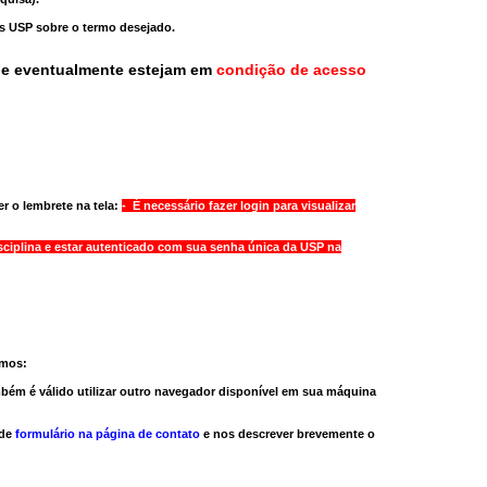
as USP sobre o termo desejado.
ue eventualmente estejam em
condição de acesso
r o lembrete na tela:
- É necessário fazer login para visualizar
sciplina e estar autenticado com sua senha única da USP na
amos:
bém é válido
utilizar outro navegador
disponível em sua máquina
 de
formulário na página de contato
e nos descrever brevemente o