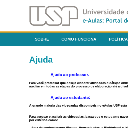
SOBRE
COMO FUNCIONA
POLÍTICA
Ajuda
Ajuda ao professor:
Para você professor que deseja elaborar atividades didáticas onl
auxiliar em todas as etapas do processo de elaboração até a divul
Ajuda ao estudante:
A grande maioria das videoaulas disponíveis no eAulas USP está a
Para acessar e assistir as videoaulas, basta que o estudante na
por critérios como:
- Área de conhecimento (Exatas, Humanidades, e Biológicas) e N