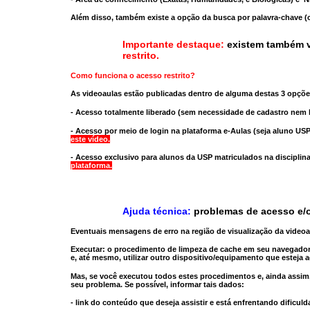
Além disso, também existe a opção da busca por palavra-chave (c
Importante destaque:
existem também v
restrito
.
Como funciona o acesso restrito?
As videoaulas estão publicadas dentro de alguma destas 3 opçõe
- Acesso totalmente liberado
(sem necessidade de cadastro nem l
- Acesso por meio de login na plataforma e-Aulas
(seja aluno USP
este vídeo.
- Acesso exclusivo para alunos da USP matriculados na disciplin
plataforma.
Ajuda técnica:
problemas de acesso e/o
Eventuais mensagens de erro na região de visualização da video
Executar:
o procedimento de limpeza de cache
em seu navegador
e, até mesmo,
utilizar outro dispositivo/equipamento
que esteja a
Mas, se você executou todos estes procedimentos e, ainda assim,
seu problema. Se possível, informar tais dados:
- link do conteúdo que deseja assistir e está enfrentando dificuld