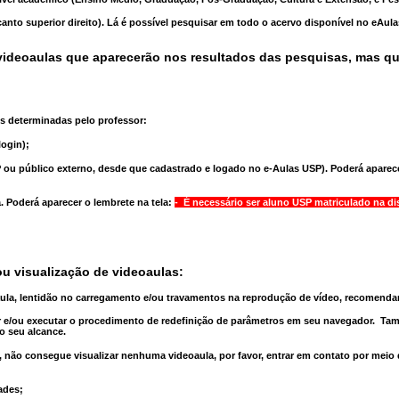
anto superior direito). Lá é possível pesquisar em todo o acervo disponível no eAul
ideoaulas que aparecerão nos resultados das pesquisas, mas q
s determinadas pelo professor:
ogin);
 ou público externo, desde que cadastrado e logado no e-Aulas USP). Poderá aparece
a
. Poderá aparecer o lembrete na tela:
- É necessário ser aluno USP matriculado na di
u visualização de videoaulas:
aula, lentidão no carregamento e/ou travamentos na reprodução de vídeo, recomend
 e/ou executar o
procedimento de redefinição
de parâmetros em seu navegador.
Tam
o seu alcance.
 não consegue visualizar nenhuma videoaula, por favor, entrar em contato por meio
ades;