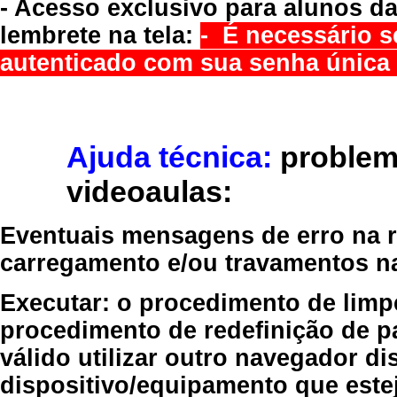
- Acesso exclusivo para alunos da
lembrete na tela:
- É necessário s
autenticado com sua senha única 
Ajuda técnica:
problem
videoaulas:
Eventuais mensagens de erro na re
carregamento e/ou travamentos n
Executar:
o procedimento de limp
procedimento de redefinição
de p
válido
utilizar outro navegador
dis
dispositivo/equipamento
que estej