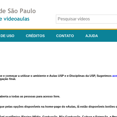
 DE USO
CRÉDITOS
CONTATO
AJUDA
ine e começar a utilizar o ambiente e-Aulas USP e e-Disciplinas da USP, Sugerimos
ace
gação final.
berta a todas as pessoas para acesso livre.
vegue pelas opções disponíveis na home-page do eAulas, lá estão disponíveis botõe
ível acadêmico (Ensino Médio, Graduação, Pós-Graduação, Cultura e Extensão, e Pes