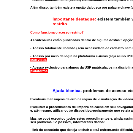
Além disso, também existe a opção da busca por palavra-chave (c
Importante destaque:
existem também v
restrito
.
Como funciona o acesso restrito?
As videoaulas estão publicadas dentro de alguma destas 3 opçõe
- Acesso totalmente liberado
(sem necessidade de cadastro nem l
- Acesso por meio de login na plataforma e-Aulas
(seja aluno USP
este vídeo.
- Acesso exclusivo para alunos da USP matriculados na disciplin
plataforma.
Ajuda técnica:
problemas de acesso e/o
Eventuais mensagens de erro na região de visualização da video
Executar:
o procedimento de limpeza de cache
em seu navegador
e, até mesmo,
utilizar outro dispositivo/equipamento
que esteja a
Mas, se você executou todos estes procedimentos e, ainda assim,
seu problema. Se possível, informar tais dados:
- link do conteúdo que deseja assistir e está enfrentando dificuld