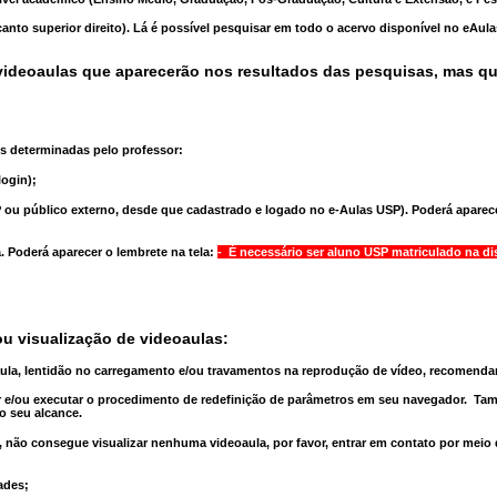
anto superior direito). Lá é possível pesquisar em todo o acervo disponível no eAul
ideoaulas que aparecerão nos resultados das pesquisas, mas q
s determinadas pelo professor:
ogin);
 ou público externo, desde que cadastrado e logado no e-Aulas USP). Poderá aparece
a
. Poderá aparecer o lembrete na tela:
- É necessário ser aluno USP matriculado na di
u visualização de videoaulas:
aula, lentidão no carregamento e/ou travamentos na reprodução de vídeo, recomend
 e/ou executar o
procedimento de redefinição
de parâmetros em seu navegador.
Tam
o seu alcance.
 não consegue visualizar nenhuma videoaula, por favor, entrar em contato por meio
ades;