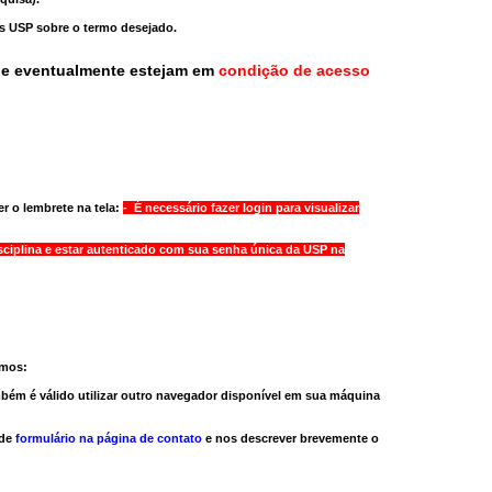
as USP sobre o termo desejado.
ue eventualmente estejam em
condição de acesso
r o lembrete na tela:
- É necessário fazer login para visualizar
sciplina e estar autenticado com sua senha única da USP na
amos:
bém é válido
utilizar outro navegador
disponível em sua máquina
 de
formulário na página de contato
e nos descrever brevemente o