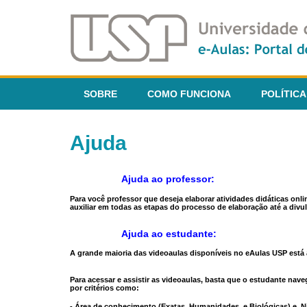
SOBRE
COMO FUNCIONA
POLÍTICA
Ajuda
Ajuda ao professor:
Para você professor que deseja elaborar atividades didáticas onl
auxiliar em todas as etapas do processo de elaboração até a divul
Ajuda ao estudante:
A grande maioria das videoaulas disponíveis no eAulas USP está a
Para acessar e assistir as videoaulas, basta que o estudante na
por critérios como:
- Área de conhecimento (Exatas, Humanidades, e Biológicas) e N