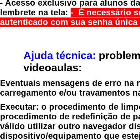
- Acesso exclusivo para alunos da
lembrete na tela:
- É necessário s
autenticado com sua senha única 
Ajuda técnica:
problem
videoaulas:
Eventuais mensagens de erro na re
carregamento e/ou travamentos n
Executar:
o procedimento de limp
procedimento de redefinição
de p
válido
utilizar outro navegador
dis
dispositivo/equipamento
que estej