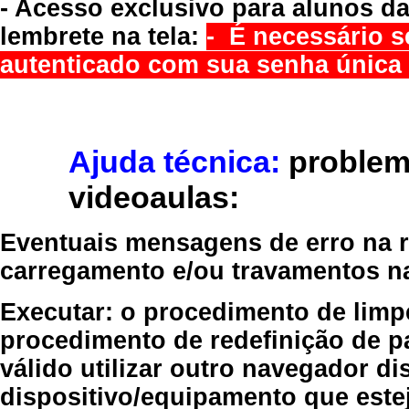
- Acesso exclusivo para alunos da
lembrete na tela:
- É necessário s
autenticado com sua senha única 
Ajuda técnica:
problem
videoaulas:
Eventuais mensagens de erro na re
carregamento e/ou travamentos n
Executar:
o procedimento de limp
procedimento de redefinição
de p
válido
utilizar outro navegador
dis
dispositivo/equipamento
que estej