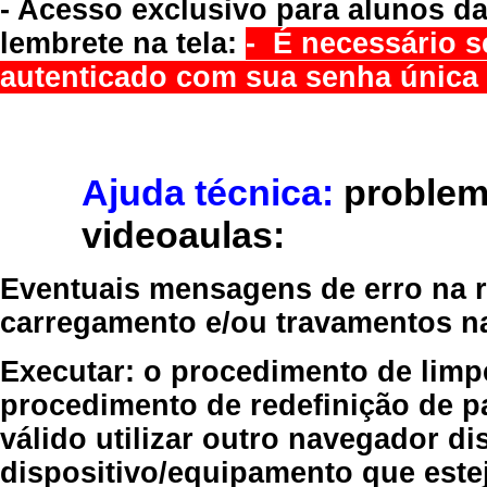
- Acesso exclusivo para alunos da
lembrete na tela:
- É necessário s
autenticado com sua senha única 
Ajuda técnica:
problem
videoaulas:
Eventuais mensagens de erro na re
carregamento e/ou travamentos n
Executar:
o procedimento de limp
procedimento de redefinição
de p
válido
utilizar outro navegador
dis
dispositivo/equipamento
que estej