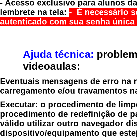
- Acesso exclusivo para alunos da
lembrete na tela:
- É necessário s
autenticado com sua senha única 
Ajuda técnica:
problem
videoaulas:
Eventuais mensagens de erro na re
carregamento e/ou travamentos n
Executar:
o procedimento de limp
procedimento de redefinição
de p
válido
utilizar outro navegador
dis
dispositivo/equipamento
que estej