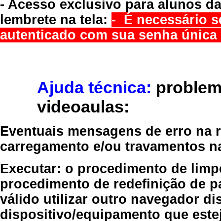
- Acesso exclusivo para alunos da
lembrete na tela:
- É necessário s
autenticado com sua senha única 
Ajuda técnica:
problem
videoaulas:
Eventuais mensagens de erro na re
carregamento e/ou travamentos n
Executar:
o procedimento de limp
procedimento de redefinição
de p
válido
utilizar outro navegador
dis
dispositivo/equipamento
que estej